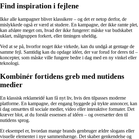
Find inspiration i fejlene
Ikke alle kampagner bliver klassikere – og det er netop derfor, de
mislykkede også er værd at studere. En kampagne, der ikke ramte plet,
kan afsløre meget om, hvad der ikke fungerer: måske var budskabet
uklart, målgruppen forkert, eller timingen uheldig.
Ved at se på, hvorfor noget ikke virkede, kan du undgå at gentage de
samme fejl. Samtidig kan du opdage idéer, der var forud for deres tid –
koncepter, som måske ville fungere bedre i dag med en ny vinkel eller
teknologi.
Kombinér fortidens greb med nutidens
medier
En klassisk reklameidé kan få nyt liv, hvis den tilpasses moderne
platforme. En kampagne, der engang byggede på trykte annoncer, kan
i dag omsættes til sociale medier, video eller interaktive formater. Det
kræver blot, at du forstår essensen af idéen – og oversætter den til
nutidens sprog.
Et eksempel er, hvordan mange brands genbruger ældre slogans eller
visuelle elementer i nye sammenhænge. Det skaber genkendelse og