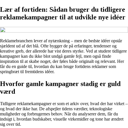
Lær af fortiden: Sådan bruger du tidligere
reklamekampagner til at udvikle nye idéer
Reklamebranchen lever af nytænkning – men de bedste idéer opstår
sjældent ud af det blå. Ofte bygger de på erfaringer, tendenser og
kreative greb, der allerede har vist deres styrke. Ved at studere tidligere
kampagner kan du ikke blot undgå gamle fejl, men også finde
inspiration til at skabe noget, der føles både originalt og relevant. Her
får du en guide til, hvordan du kan bruge fortidens reklamer som
springbræt til fremtidens idéer.
Hvorfor gamle kampagner stadig er guld
værd
Tidligere reklamekampagner er som et arkiv over, hvad der har virket –
og hvad der ikke har. De afspejler tidens værdier, teknologiske
muligheder og forbrugernes behov. Når du analyserer dem, får du
indsigt i, hvordan budskaber, visuelle virkemidler og tone har ændret
sig over tid.