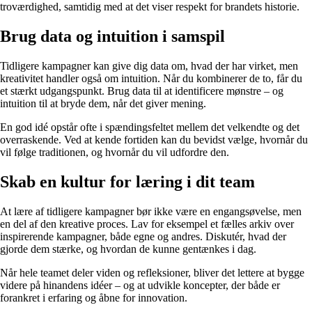
troværdighed, samtidig med at det viser respekt for brandets historie.
Brug data og intuition i samspil
Tidligere kampagner kan give dig data om, hvad der har virket, men
kreativitet handler også om intuition. Når du kombinerer de to, får du
et stærkt udgangspunkt. Brug data til at identificere mønstre – og
intuition til at bryde dem, når det giver mening.
En god idé opstår ofte i spændingsfeltet mellem det velkendte og det
overraskende. Ved at kende fortiden kan du bevidst vælge, hvornår du
vil følge traditionen, og hvornår du vil udfordre den.
Skab en kultur for læring i dit team
At lære af tidligere kampagner bør ikke være en engangsøvelse, men
en del af den kreative proces. Lav for eksempel et fælles arkiv over
inspirerende kampagner, både egne og andres. Diskutér, hvad der
gjorde dem stærke, og hvordan de kunne gentænkes i dag.
Når hele teamet deler viden og refleksioner, bliver det lettere at bygge
videre på hinandens idéer – og at udvikle koncepter, der både er
forankret i erfaring og åbne for innovation.